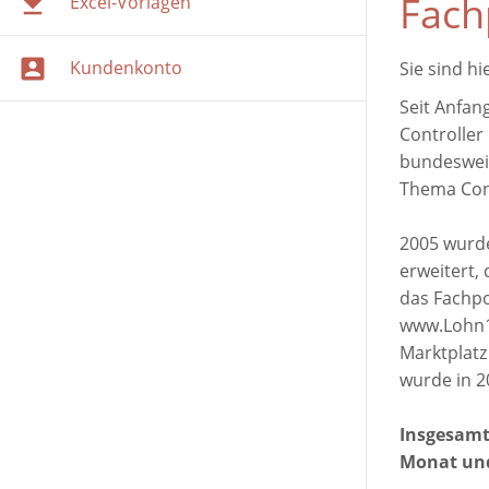
Fach
Excel-Vorlagen
Kundenkonto
Sie sind hi
Seit Anfang
Warenkorb
Controller 
Zur Kasse
bundesweit
Thema Cont
Kundenkonto
2005 wurde
erweitert,
das Fachpo
www.Lohn1x
Marktplatz
wurde in 2
Insgesamt 
Monat und 