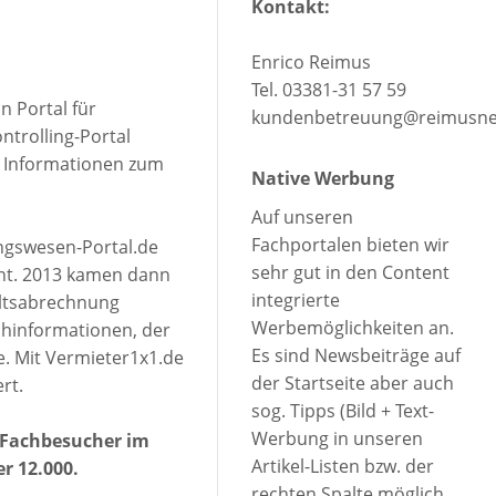
Kontakt:
Enrico Reimus
Tel. 03381-31 57 59
n Portal für
kundenbetreuung@reimusne
ontrolling-Portal
h Informationen zum
Native Werbung
Auf unseren
Fachportalen bieten wir
ngswesen-Portal.de
sehr gut in den Content
cht. 2013 kamen dann
integrierte
altsabrechnung
Werbemöglichkeiten an.
chinformationen, der
Es sind Newsbeiträge auf
. Mit Vermieter1x1.de
der Startseite aber auch
rt.
sog. Tipps (Bild + Text-
Werbung in unseren
0 Fachbesucher im
Artikel-Listen bzw. der
er 12.000.
rechten Spalte möglich.