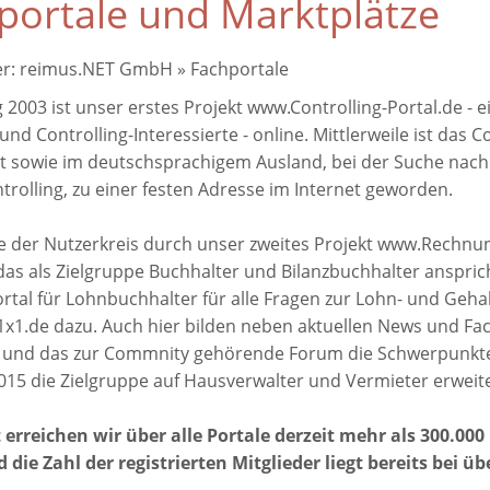
portale und Marktplätze
er:
reimus.NET GmbH
»
Fachportale
 2003 ist unser erstes Projekt www.Controlling-Portal.de - ei
und Controlling-Interessierte - online. Mittlerweile ist das C
 sowie im deutschsprachigem Ausland, bei der Suche nac
rolling, zu einer festen Adresse im Internet geworden.
 der Nutzerkreis durch unser zweites Projekt www.Rechnu
 das als Zielgruppe Buchhalter und Bilanzbuchhalter anspri
rtal für Lohnbuchhalter für alle Fragen zur Lohn- und Geh
1.de dazu. Auch hier bilden neben aktuellen News und Fa
 und das zur Commnity gehörende Forum die Schwerpunkte
015 die Zielgruppe auf Hausverwalter und Vermieter erweite
erreichen wir über alle Portale derzeit mehr als 300.00
die Zahl der registrierten Mitglieder liegt bereits bei üb